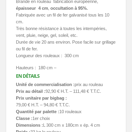
Brande en rouleau fabrication européenne,
épaisseur 4 cm
,
occultation à 95%.
Fabriquée avec un fil de fer galvanisé tous les 10
cm.
Très bonne résistance à toutes les intempéries,
vent, pluie, neige, gel, soleil, etc.
Durée de vie 20 ans environ. Pose facile sur grillage
ou fil de fer.
Longueur des rouleaux : 300 cm
Hauteurs : 180 cm –
EN DÉTAILS
Unité de commercialisation
prix au rouleau
Prix au détail
92,90 € H.T. – 111,48 € T.T.C.
Prix unitaire par bigbag
79,00 € H.T. – 94,80 € T.T.C.
Quantité par palette
10 rouleaux
Classe
1er choix
Dimensions
L 300 cm x 180cm x ép. 4 cm
Poids
33 kg le rouleau