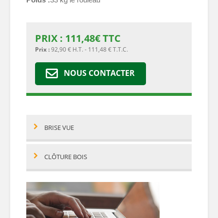
PRIX :
111,48
€
TTC
Prix :
92,90 € H.T. - 111,48 € T.T.C.
NOUS CONTACTER
BRISE VUE
CLÔTURE BOIS