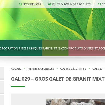
NOS SERVICES
OÙ TROUVER NOS PRODUITS
CO
DÉCORATION PIÈCES UNIQUES
GABION ET GAZON
PRODUITS DIVERS ET ACC
ACCUEIL
>
PIERRES NATURELLES
>
GALETS DÉCORATIFS
>
GAL 029 
GAL 029 – GROS GALET DE GRANIT MIXT