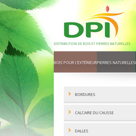
Skip
Skip
to
to
navigation
content
DISTRIBUTION DE BOIS ET PIERRES NATURELLES
BOIS POUR L’EXTÉRIEUR
PIERRES NATURELLES
BORDURES
CALCAIRE DU CAUSSE
DALLES