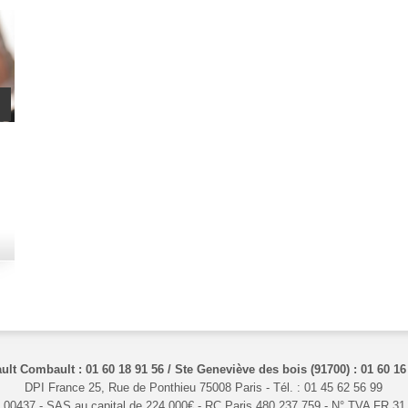
ult Combault : 01 60 18 91 56 / Ste Geneviève des bois (91700) : 01 60 16
DPI France 25, Rue de Ponthieu 75008 Paris - Tél. : 01 45 62 56 99
00437 - SAS au capital de 224 000€ - RC Paris 480 237 759 - N° TVA FR 31