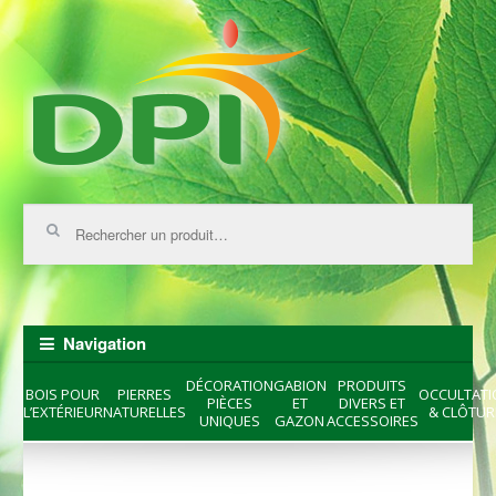
Skip
Skip
to
to
navigation
content
Recherche
pour :
Navigation
DÉCORATION
GABION
PRODUITS
BOIS POUR
PIERRES
OCCULTATI
PIÈCES
ET
DIVERS ET
L’EXTÉRIEUR
NATURELLES
& CLÔTUR
UNIQUES
GAZON
ACCESSOIRES