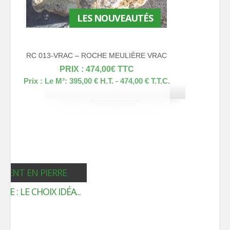
LES NOUVEAUTÉS
RC 013-VRAC – ROCHE MEULIÈRE VRAC
PRIX :
108,00
110,40
474,00
€
€
€
TTC
354,00
156,00
€
€
Prix :
Le M³: 395,00 € H.T. - 474,00 € T.T.C.
MENT EN PIERRE
E : LE CHOIX IDÉA...