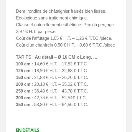
Demi rondins de châtaignier fraisés bien lisses.
Ecologique sans traitement chimique.
Classe 4 naturellement esthétique. Prix du perçage
2,97 € H.T. par pièce.
Coût de l’affutage 1,05 € H.T. – 1,26 € T.T.C./pièce.
Coût d’un chanfrein 0,50 € H.T. – 0,60 € T.T.C./pièce
TARIFS :
Au détail – Ø 16 CM x Long. …
100 cm :
14,60 € H.T. – 17,52 € T.T.C
125 cm :
18,90 € H.T. – 22,68 € T.T.C
150 cm :
21,88 € H.T. – 26,26 € T.T.C.
200 cm :
29,18 € H.T. – 35,02 € T.T.C.
250 cm :
36,48 € H.T. – 43,78 € T.T.C.
300 cm :
42,78 € H.T. – 52,54€ T.T.C.
350 cm :
53,80 € H.T. – 64,56 € T.T.C.
EN DÉTAILS